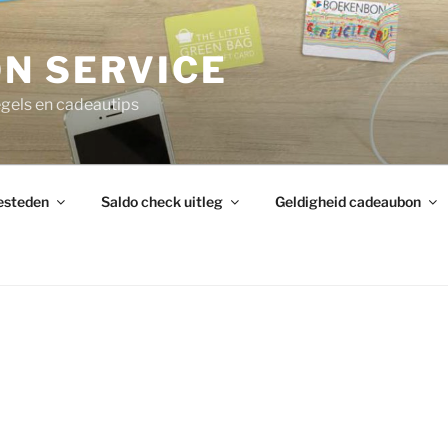
N SERVICE
gels en cadeautips
esteden
Saldo check uitleg
Geldigheid cadeaubon