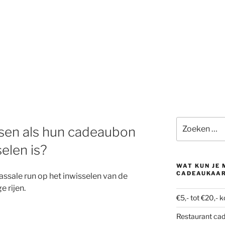
Zoeken
sen als hun cadeaubon
naar:
selen is?
WAT KUN JE
CADEAUKAA
assale run op het inwisselen van de
 rijen.
€5,- tot €20,- 
Restaurant ca