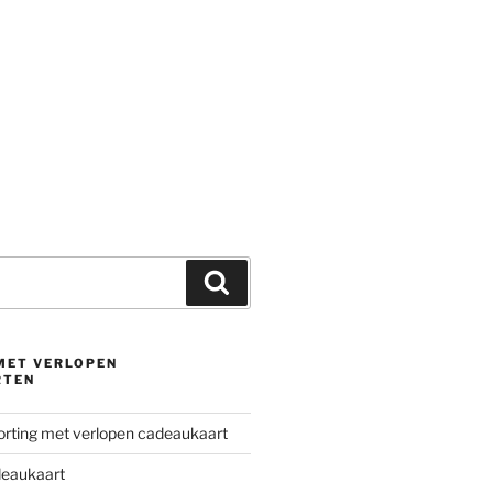
Zoeken
 MET VERLOPEN
RTEN
korting met verlopen cadeaukaart
deaukaart