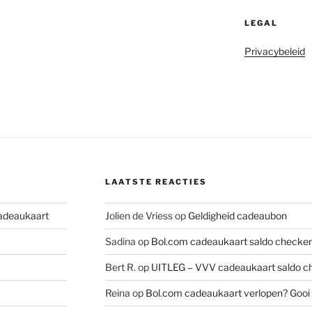
LEGAL
Privacybeleid
LAATSTE REACTIES
cadeaukaart
Jolien de Vriess
op
Geldigheid cadeaubon
Sadina
op
Bol.com cadeaukaart saldo checken
Bert R.
op
UITLEG – VVV cadeaukaart saldo ch
Reina
op
Bol.com cadeaukaart verlopen? Gooi