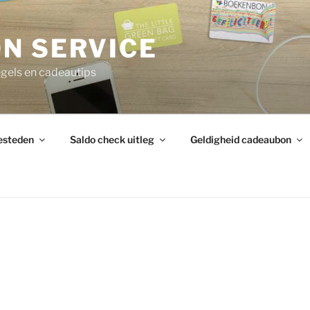
N SERVICE
gels en cadeautips
esteden
Saldo check uitleg
Geldigheid cadeaubon