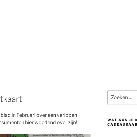
Zoeken
tkaart
naar:
gblad
in Februari over een verlopen
WAT KUN JE
onsumenten hier woedend over zijn!
CADEAUKAA