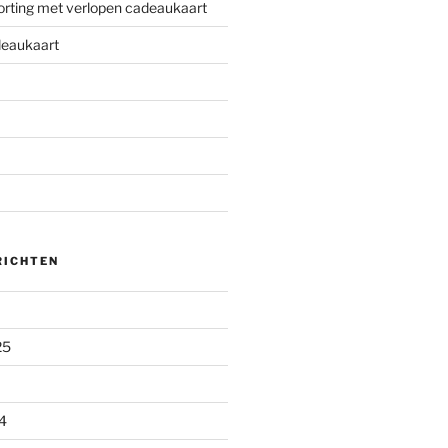
korting met verlopen cadeaukaart
deaukaart
RICHTEN
25
4