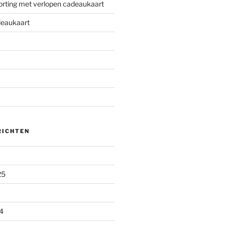
korting met verlopen cadeaukaart
deaukaart
RICHTEN
25
4