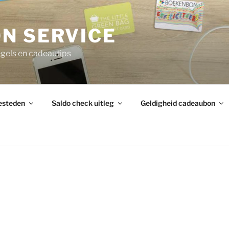
N SERVICE
gels en cadeautips
esteden
Saldo check uitleg
Geldigheid cadeaubon