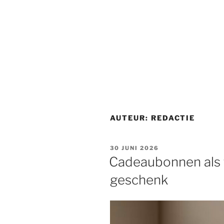
AUTEUR:
REDACTIE
GEPLAATST
30 JUNI 2026
OP
Cadeaubonnen als f
geschenk